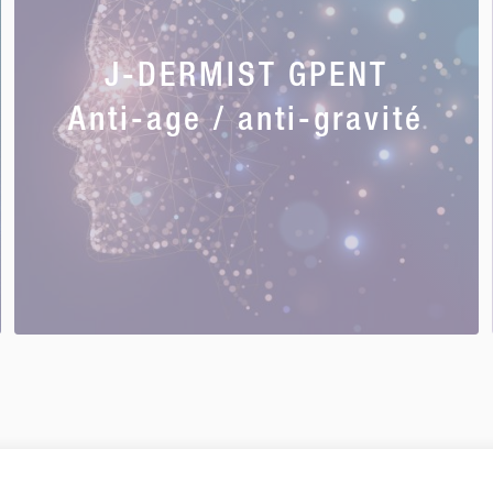
J-DERMIST GPENT
Anti-age / anti-gravité