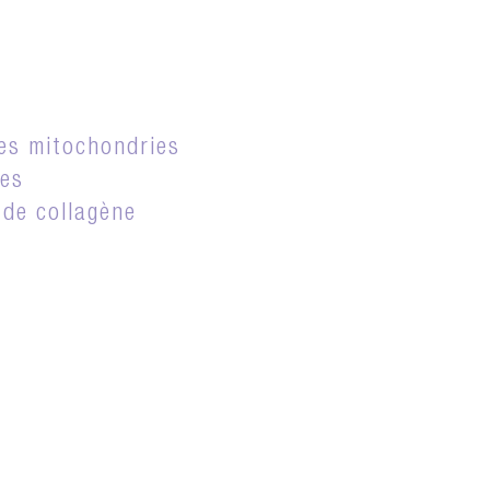
des mitochondries
tes
 de collagène