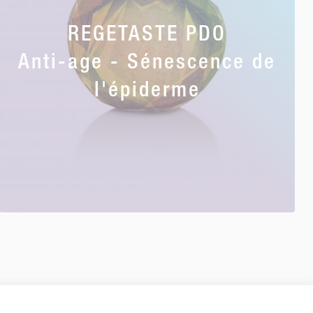
REGETASTE PDO
Anti-age - Sénescence de
l'épiderme