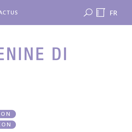
FR
ACTUS
NINE DI
LON
ION