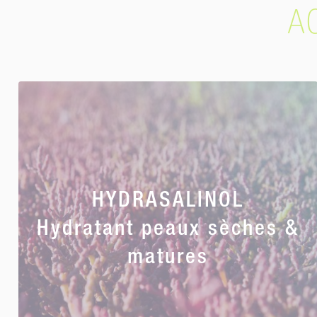
A
HYDRASALINOL
Hydratant peaux sèches &
matures