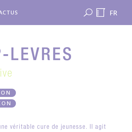
FR
ACTUS
-LEVRES
ive
LON
ION
e véritable cure de jeunesse. Il agit